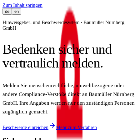
Zum Inhalt springen
de
en
Hinweisgeber- und Beschwerdesystem · Baumüller Nürnberg
GmbH
Bedenken sicher und
vertraulich melden.
Melden Sie menschenrechtliche, umweltbezogene oder
andere Compliance-Verstöße direkt an Baumüller Nürnberg
GmbH. Ihre Angaben werden nur den zuständigen Personen
zugänglich gemacht.
Beschwerde einreichen
Mehr zum Verfahren